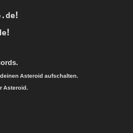
!
e.de
!
de
cords.
deinen Asteroid aufschalten.
r Asteroid.