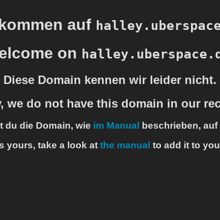
lkommen auf
halley.uberspac
elcome on
halley.uberspace.
Diese Domain kennen wir leider nicht.
, we do not have this domain in our re
st du die Domain, wie
im Manual
beschrieben, auf 
is yours, take a look at
the manual
to add it to you